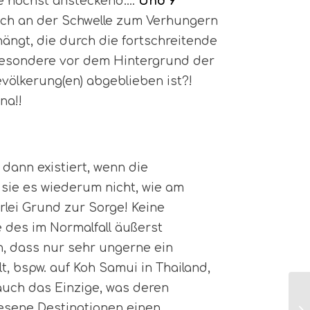
ose höchst ansteckend….
Und 9
lich an der Schwelle zum Verhungern
ängt, die durch die fortschreitende
sbesondere vor dem Hintergrund der
völkerung(en) abgeblieben ist?!
na!!
 dann existiert, wenn die
 sie es wiederum nicht, wie am
lei Grund zur Sorge! Keine
des im Normalfall äußerst
n, dass nur sehr ungerne ein
, bspw. auf Koh Samui in Thailand,
 auch das Einzige, was deren
iesene Destinationen einen