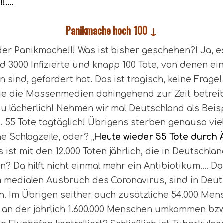
!….
Panikmache hoch 100 ↓
der Panikmache!!! Was ist bisher geschehen?! Ja, es
d 3000 Infizierte und knapp 100 Tote, von denen ein
ind, gefordert hat. Das ist tragisch, keine Frage! D
 die die Massenmedien dahingehend zur Zeit betrei
zu lächerlich! Nehmen wir mal Deutschland als Beisp
 55 Tote tagtäglich! Übrigens sterben genauso vie
 Schlagzeile, oder? „
Heute wieder 55 Tote durch 
st mit den 12.000 Toten jährlich, die in Deutschlan
? Da hilft nicht einmal mehr ein Antibiotikum…. D
em medialen Ausbruch des Coronavirus, sind in Deuts
 Im Übrigen seither auch zusätzliche 54.000 Mens
 an der jährlich 1.600.000 Menschen umkommen bzw. 