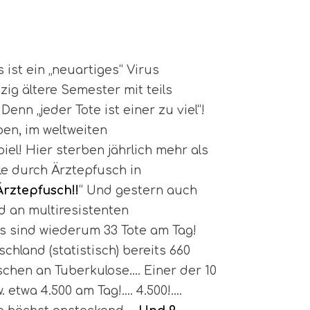
 ist ein „neuartiges“ Virus
zig ältere Semester mit teils
enn „jeder Tote ist einer zu viel“!
ben, im weltweiten
iel! Hier sterben jährlich mehr als
le durch Ärztepfusch in
Ärztepfusch!!
“ Und gestern auch
d an multiresistenten
as sind wiederum 33 Tote am Tag!
chland (statistisch) bereits 660
chen an Tuberkulose…. Einer der 10
etwa 4.500 am Tag!…. 4.500!….