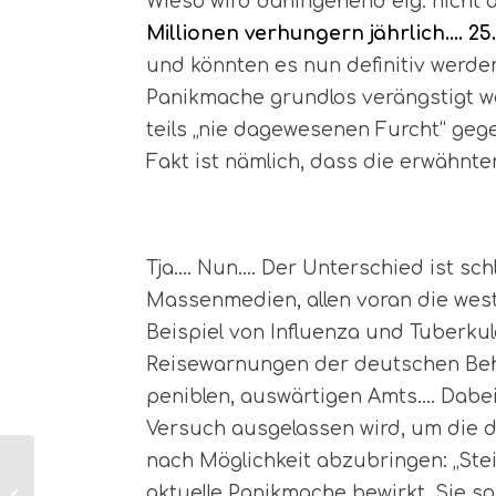
Wieso wird dahingehend eig. nicht a
Millionen verhungern jährlich…. 25.
und könnten es nun definitiv werde
Panikmache grundlos verängstigt w
teils „nie dagewesenen Furcht“ geg
Fakt ist nämlich, dass die erwähnt
Tja…. Nun…. Der Unterschied ist schl
Massenmedien, allen voran die westl
Beispiel von Influenza und Tuberku
Reisewarnungen der deutschen Behö
peniblen, auswärtigen Amts…. Dabei
Versuch ausgelassen wird, um die d
nach Möglichkeit abzubringen: „Stei
Ist jede Koh Samui
Elefanten
aktuelle Panikmache bewirkt. Sie s