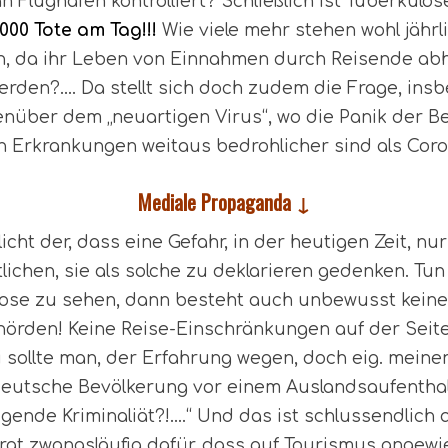
n Flughäfen kontrolliert? Schließlich ist Tuberkul
000 Tote am Tag!!!
Wie viele mehr stehen wohl jähr
n, da ihr Leben von Einnahmen durch Reisende abh
erden?…. Da stellt sich doch zudem die Frage, in
enüber dem „neuartigen Virus“, wo die Panik der Be
en Erkrankungen weitaus bedrohlicher sind als Coro
Mediale Propaganda ↓
icht der, dass eine Gefahr, in der heutigen Zeit, nur
ichen, sie als solche zu deklarieren gedenken. Tun
lose zu sehen, dann besteht auch unbewusst keiner
rden! Keine Reise-Einschränkungen auf der Seite 
 sollte man, der Erfahrung wegen, doch eig. meine
eutsche Bevölkerung vor einem Auslandsaufenthalt
gende Kriminaliät?!….“ Und das ist schlussendlich
orgt zwangsläufig dafür, dass auf Tourismus angew