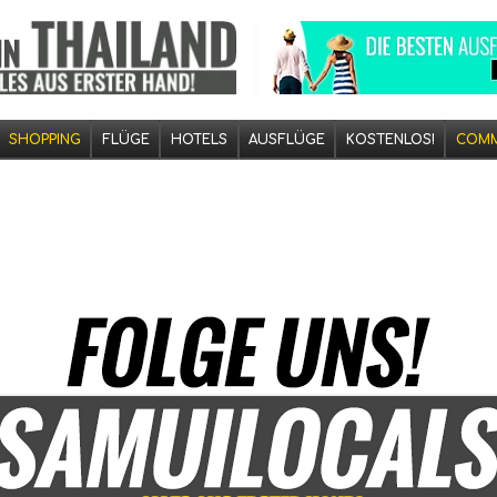
SHOPPING
FLÜGE
HOTELS
AUSFLÜGE
KOSTENLOS!
COMM