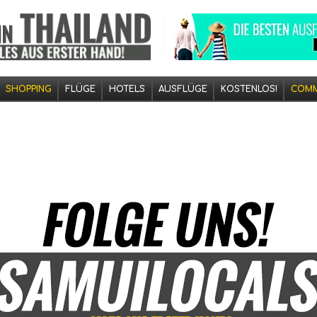
SHOPPING
FLÜGE
HOTELS
AUSFLÜGE
KOSTENLOS!
COMM